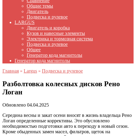
Сравнение
Общие темы
Двигатель
Подвеска и рулевое
LARGUS
Двигатель и коробка
Кузов и навесные элементы
Электрика и тормозная система
Подвеска и рулевое
Общее
Генератор кода магнитолы
Генератор кода магнитолы
Главная
»
Largus
»
Подвеска и рулевое
Разболтовка колесных дисков Рено
Логан
Обновлено
04.04.2025
Середина весны и закат осени вносят в жизнь владельца Рено
Логан определенные коррективы. Это обусловлено
необходимостью подготовки авто к переходу в новый сезон.
Кроме обыденных замен масел, фильтров, щеток на