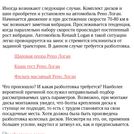
Иногда возникают следующие случаи. Комплект дисков и
шин приобретен и установлен на автомобиль Рено Логан.
Начинается движение и при достижении скорости 70-80 км в
час возникает заметная вибрация. Прослеживается тенденция,
когда параллельно набору скорости происходит постепенный
рост вибрации. Автомобиль Renault Logan в такой ситуации
легко провоцируется на занос и стремится отклониться от
заданной траектории. В данном случае требуется разболтовка.
Шаровая опора Рено Логан
Краш тест Рено Логан
Фильтр масляный Рено Логан
Что произошло? И какая разболтовка требуется? Наиболее
вероятной причиной послужил неправильный подбор
рассматриваемых здесь параметров. Возможно, при монтаже
диска монтажник увидел, что болты крепления диска к
ступице не подходят, то есть с трудом становятся на свои
посадочные места. Хотя должна была быть произведена
разболтовка колесных дисков. Несмотря на это, он, применив
большее усилие, вкрутил и затянул их, как и предписывается.