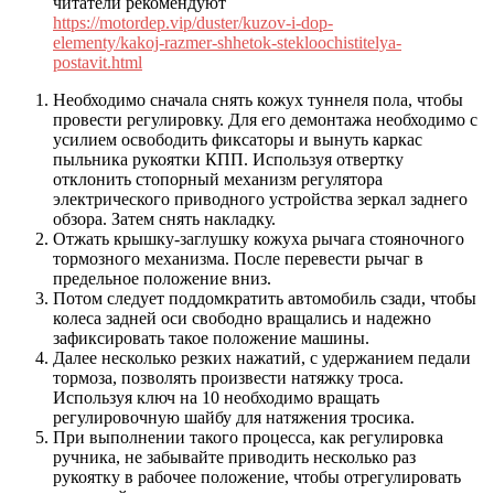
читатели рекомендуют
https://motordep.vip/duster/kuzov-i-dop-
elementy/kakoj-razmer-shhetok-stekloochistitelya-
postavit.html
Необходимо сначала снять кожух туннеля пола, чтобы
провести регулировку. Для его демонтажа необходимо с
усилием освободить фиксаторы и вынуть каркас
пыльника рукоятки КПП. Используя отвертку
отклонить стопорный механизм регулятора
электрического приводного устройства зеркал заднего
обзора. Затем снять накладку.
Отжать крышку-заглушку кожуха рычага стояночного
тормозного механизма. После перевести рычаг в
предельное положение вниз.
Потом следует поддомкратить автомобиль сзади, чтобы
колеса задней оси свободно вращались и надежно
зафиксировать такое положение машины.
Далее несколько резких нажатий, с удержанием педали
тормоза, позволять произвести натяжку троса.
Используя ключ на 10 необходимо вращать
регулировочную шайбу для натяжения тросика.
При выполнении такого процесса, как регулировка
ручника, не забывайте приводить несколько раз
рукоятку в рабочее положение, чтобы отрегулировать