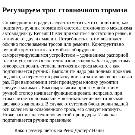
Регулируем трос стояночного тормоза
Справедливости ради, следует отметить, что с понятием, как
подтянуть ручник тормозной системы стояночного механизма
автовладельцу Renault Duster приходиться достаточно редко, в
отличие от других машин. Потребность в этом возникает
обычно после замены тросов или ремонта. Конструктивно
ручной тормоз этого автомобиля оборудован
саморегулирующимся устройством – удлинением распорной
планки устраняется частично износ колодок. Благодаря этому
откорректировать степень натяжения троса можно, а как
подтягивается ручник? Выполнить надо ряд полных прокачек
педалью, и переместив рукоятку вниз, а затем вверх несколько
раз. При выполнении этой процедуры кнопку рукоятки
следует нажимать. Благодаря таким простым действиям
ручной стопор начинает функционировать исправно, при
этом считается нормальным возникновение шести-восьми
щелчков храповика. В случае отсутствия блокировки задней
оси колес из-за ослабленного троса, его следует натянуть.
Ниже расписана технология этой процедуры. Итак, как
подтягивается ручник правильно:
Какой размер щёток на Рено Дастер? Наши