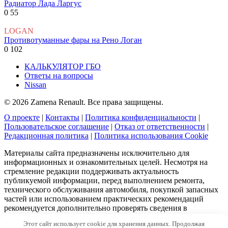
Радиатор Лада Ларгус
0
55
LOGAN
Противотуманные фары на Рено Логан
0
102
КАЛЬКУЛЯТОР ГБО
Ответы на вопросы
Nissan
© 2026 Zamena Renault. Все права защищены.
О проекте
|
Контакты
|
Политика конфиденциальности
|
Пользовательское соглашение
|
Отказ от ответственности
|
Редакционная политика
|
Политика использования Cookie
Материалы сайта предназначены исключительно для
информационных и ознакомительных целей. Несмотря на
стремление редакции поддерживать актуальность
публикуемой информации, перед выполнением ремонта,
технического обслуживания автомобиля, покупкой запасных
частей или использованием практических рекомендаций
рекомендуется дополнительно проверять сведения в
официальной технической документации производителей и
Этот сайт использует cookie для хранения данных. Продолжая
консультироваться со специалистами при необходимости.