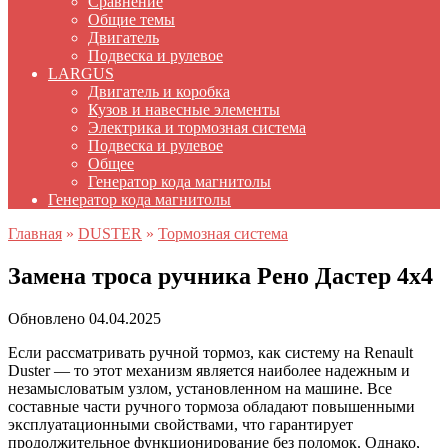
Сравнение
Общие темы
Двигатель
Подвеска и рулевое
LARGUS
Двигатель и коробка
Кузов и навесные элементы
Электрика и тормозная система
Подвеска и рулевое
Общее
Генератор кода магнитолы
Генератор кода магнитолы
Главная
»
DUSTER
»
Тормозная система
Замена троса ручника Рено Дастер 4х4
Обновлено
04.04.2025
Если рассматривать ручной тормоз, как систему на Renault
Duster — то этот механизм является наиболее надежным и
незамысловатым узлом, установленном на машине. Все
составные части ручного тормоза обладают повышенными
эксплуатационными свойствами, что гарантирует
продолжительное функционирование без поломок. Однако,