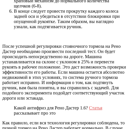
храповый механизм до нормального количества
щелчков (6-8).
В конце следует провести прокрутку каждого колеса
задней оси и убедиться в отсутствии блокировки при
опущенной рукоятке. Таким образом, вы наглядно
узнали, как подтягивается ручник.
После успешной регулировки стояночного тормоза на Рено
Дастер необходимо произвести последний тест. Он будет
происходить непосредственно на дороге. Машина
устанавливается на склоне с уклоном в 25% и перевести
рукоять в рабочее положение. Это даст возможность проверки
эффективности его работы. Если машина остается абсолютно
недвижимой в этих условиях, то система ручного тормоза
работает исправно. И информация о том, как подтянуть
ручник, вам была понятна, и вы справились с задачей. Для
подобного эксперимента подойдет соответствующий участок
дороги или эстакада.
Какой антифриз для Рено Дастер 1.6?
Статья
рассказывает про это
Как правило, если вся технология регулировки соблюдена, то
ручной тормоз на Рено Дастер работает нормально. В случае