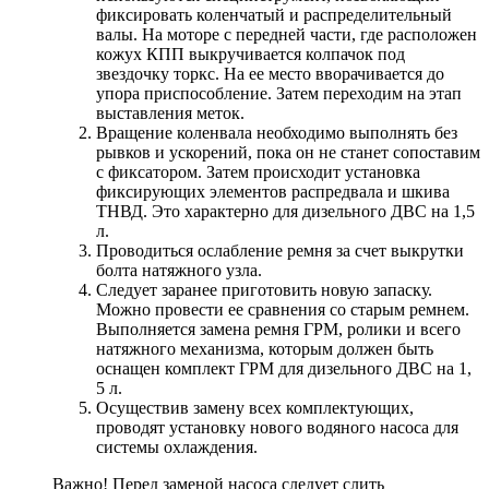
фиксировать коленчатый и распределительный
валы. На моторе с передней части, где расположен
кожух КПП выкручивается колпачок под
звездочку торкс. На ее место вворачивается до
упора приспособление. Затем переходим на этап
выставления меток.
Вращение коленвала необходимо выполнять без
рывков и ускорений, пока он не станет сопоставим
с фиксатором. Затем происходит установка
фиксирующих элементов распредвала и шкива
ТНВД. Это характерно для дизельного ДВС на 1,5
л.
Проводиться ослабление ремня за счет выкрутки
болта натяжного узла.
Следует заранее приготовить новую запаску.
Можно провести ее сравнения со старым ремнем.
Выполняется замена ремня ГРМ, ролики и всего
натяжного механизма, которым должен быть
оснащен комплект ГРМ для дизельного ДВС на 1,
5 л.
Осуществив замену всех комплектующих,
проводят установку нового водяного насоса для
системы охлаждения.
Важно! Перед заменой насоса следует слить