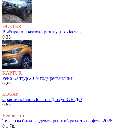
DUSTER
Выбираем грязевую резину для Дастера
0
35
KAPTUR
Рено Каптур 2019 года рестайлинг
0
29
LOGAN
Сравнить Рено Логан и Датсун ОН ДО
0
63
Нейросети
Телеграм боты раздеваторы чтоб раздеть по фото 2026
0
1.7к.