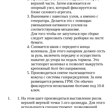
верхней части. Затем извлекается ее
опорный узел, который фиксируется на
блоке силового агрегата.
Вынимаем с навесных узлов, а именно с
генератора. Делается это с помощью
уменьшения натяжного усилия на
соответствующем механизме.
Для того чтобы не запутаться при сборке
следует зарисовать схему разборки на листе
бумаги.
Снимается шкив с переднего конца
коленвала. Для этого напарник должен сесть
за руль, включить передачу и осуществить
нажатие до упора на педаль тормоза. Это
застопорит коленвал и позволит выкрутить
крепежный болт без напряжения.
Производиться снятие пылезащитного
кожуха с системы газорасредления. За ним
размещается ремень ГРМ. Он обычно
фиксируется несколькими болтами под 10-й
ключ.
На этом шаге производиться выставление рисок
верхней мертвой точки 1-ого цилиндра. Для этого
используются специнструмент, позволяющий