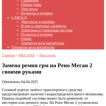
Сравнение
Общие темы
Двигатель
Подвеска и рулевое
LARGUS
Двигатель и коробка
Кузов и навесные элементы
Электрика и тормозная система
Подвеска и рулевое
Общее
Генератор кода магнитолы
Генератор кода магнитолы
Главная
»
MEGANE
»
Двигатель
Замена ремня грм на Рено Меган 2
своими руками
Обновлено
04.04.2025
Силовой агрегат любого транспортного средства
предусматривает наличие газораспределительного механизма.
Привод подобной системы может быть ременной, от
шестерни или цепного типа. На Рено Меган 2 установлена