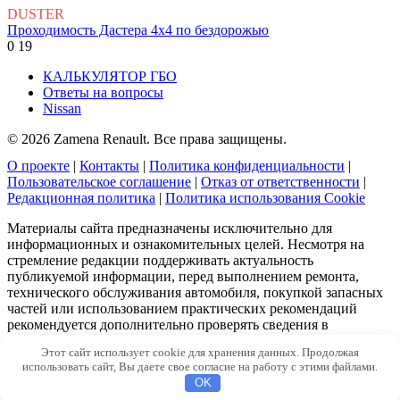
DUSTER
Проходимость Дастера 4х4 по бездорожью
0
19
КАЛЬКУЛЯТОР ГБО
Ответы на вопросы
Nissan
© 2026 Zamena Renault. Все права защищены.
О проекте
|
Контакты
|
Политика конфиденциальности
|
Пользовательское соглашение
|
Отказ от ответственности
|
Редакционная политика
|
Политика использования Cookie
Материалы сайта предназначены исключительно для
информационных и ознакомительных целей. Несмотря на
стремление редакции поддерживать актуальность
публикуемой информации, перед выполнением ремонта,
технического обслуживания автомобиля, покупкой запасных
частей или использованием практических рекомендаций
рекомендуется дополнительно проверять сведения в
официальной технической документации производителей и
Этот сайт использует cookie для хранения данных. Продолжая
консультироваться со специалистами при необходимости.
использовать сайт, Вы даете свое согласие на работу с этими файлами.
OK