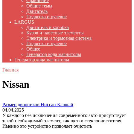
Сравнение
Общие темы
Двигатель
Подвеска и рулевое
LARGUS
Двигатель и коробка
Кузов и навесные элементы
Электрика и тормозная система
Подвеска и рулевое
Общее
Генератор кода магнитолы
Генератор кода магнитолы
Главная
Nissan
Размер дворников Ниссан Кашкай
04.04.2025
У каждого без исключения современного авто присутствует
такой необходимый элемент, как щетки стеклоочистителя.
Именно это устройство позволяет очистить