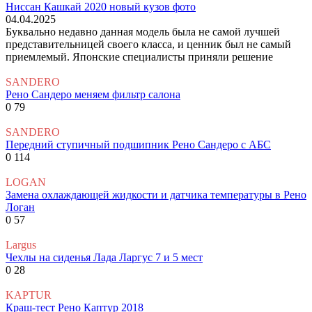
Ниссан Кашкай 2020 новый кузов фото
04.04.2025
Буквально недавно данная модель была не самой лучшей
представительницей своего класса, и ценник был не самый
приемлемый. Японские специалисты приняли решение
SANDERO
Рено Сандеро меняем фильтр салона
0
79
SANDERO
Передний ступичный подшипник Рено Сандеро с АБС
0
114
LOGAN
Замена охлаждающей жидкости и датчика температуры в Рено
Логан
0
57
Largus
Чехлы на сиденья Лада Ларгус 7 и 5 мест
0
28
KAPTUR
Краш-тест Рено Каптур 2018