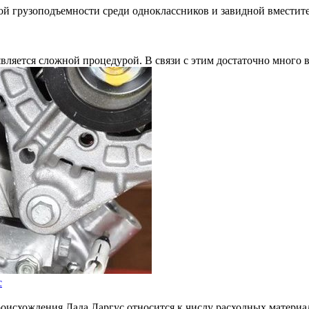
ой грузоподъемности среди одноклассников и завидной вместите
е является сложной процедурой. В связи с этим достаточно мног
с
роисхождения Лада Ларгус относится к числу расходных матери