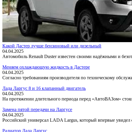
Какой Дастер лучше бензиновый или дизельный
04.04.2025
Автомобиль Renault Duster известен своими надёжными и без
Меняем охлаждающую жидкость в Дастере
04.04.2025
Согласно требованиям производителя по техническому обслуж
Лада Ларгус 8 и 16 клапанный двигатель
04.04.2025
На протяжении длительного периода перед «АвтоВАЗом» стояла
Замена пятой передачи на Ларгусе
04.04.2025
Российский универсал LADA Largus, который впервые увидел св
Радиатор Лада Ларгус