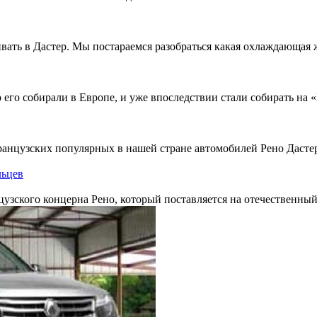
ать в Дастер. Мы постараемся разобраться какая охлаждающая ж
 его собирали в Европе, и уже впоследствии стали собирать на 
анцузских популярных в нашей стране автомобилей Рено Дастер
льцев
зского концерна Рено, который поставляется на отечественный