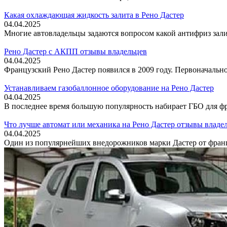
Какая охлаждающая жидкость залита в Рено Дастер
04.04.2025
Многие автовладельцы задаются вопросом какой антифриз залив
Рено Дастер с АКПП отзывы владельцев
04.04.2025
Французский Рено Дастер появился в 2009 году. Первоначально
Устанавливаем газобаллонное оборудование на Рено Дастер
04.04.2025
В последнее время большую популярность набирает ГБО для фр
Что лучше автомат или механика на Рено Дастер отзывы владе
04.04.2025
Один из популярнейших внедорожников марки Дастер от францу