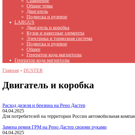
Сравнение
Общие темы
Двигатель
Подвеска и рулевое
LARGUS
Двигатель и коробка
Кузов и навесные элементы
Электрика и тормозная система
Подвеска и рулевое
Общее
Генератор кода магнитолы
Генератор кода магнитолы
Главная
»
DUSTER
Двигатель и коробка
Расход дизеля и бензина на Рено Дастер
04.04.2025
Для потребителей на территории России автомобильная компан
Замена ремня ГРМ на Рено Дастер своими руками
04.04.2025