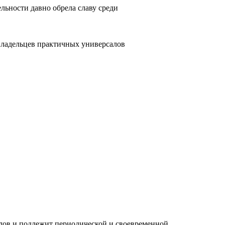
льности давно обрела славу среди
о владельцев практичных универсалов
алов и подлежит периодической и своевременной