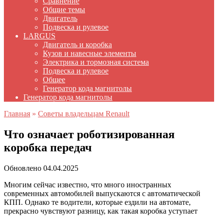
Сравнение
Общие темы
Двигатель
Подвеска и рулевое
LARGUS
Двигатель и коробка
Кузов и навесные элементы
Электрика и тормозная система
Подвеска и рулевое
Общее
Генератор кода магнитолы
Генератор кода магнитолы
Главная
»
Советы владельцам Renault
Что означает роботизированная
коробка передач
Обновлено
04.04.2025
Многим сейчас известно, что много иностранных
современных автомобилей выпускаются с автоматической
КПП. Однако те водители, которые ездили на автомате,
прекрасно чувствуют разницу, как такая коробка уступает