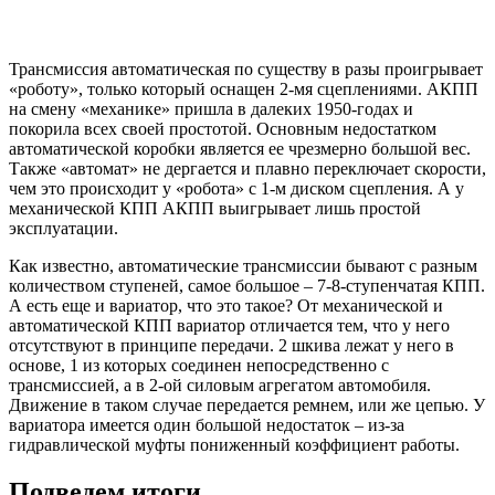
Трансмиссия автоматическая по существу в разы проигрывает
«роботу», только который оснащен 2-мя сцеплениями. АКПП
на смену «механике» пришла в далеких 1950-годах и
покорила всех своей простотой. Основным недостатком
автоматической коробки является ее чрезмерно большой вес.
Также «автомат» не дергается и плавно переключает скорости,
чем это происходит у «робота» с 1-м диском сцепления. А у
механической КПП АКПП выигрывает лишь простой
эксплуатации.
Как известно, автоматические трансмиссии бывают с разным
количеством ступеней, самое большое – 7-8-ступенчатая КПП.
А есть еще и вариатор, что это такое? От механической и
автоматической КПП вариатор отличается тем, что у него
отсутствуют в принципе передачи. 2 шкива лежат у него в
основе, 1 из которых соединен непосредственно с
трансмиссией, а в 2-ой силовым агрегатом автомобиля.
Движение в таком случае передается ремнем, или же цепью. У
вариатора имеется один большой недостаток – из-за
гидравлической муфты пониженный коэффициент работы.
Подведем итоги