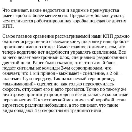
Что означает, какие недостатки и видимые преимущества
имеет «робот» более менее ясно. Предлагаем больше узнать,
чем отличается роботизированная коробка передач от других
КПП.
Самое главное сравнение рассматриваемой нами КПП должно
быть непосредственно с «механикой», поскольку наш «робот»
произошел именно от нее. Самое главное отличие в том, что
теперь водителю нет надобности управлять сцеплением. Все
за него делает электронный блок, специально разработанный
для этой цели. Ранее было сказано, что этот самый блок
подает сигнальные команды 2-ум сервоприводам, что
означает, что 1-ый привод «выжимает» сцепление, а 2-ой –
включает 1-ую передачу. Так называемый сервопривод,
«выжимающий» сцепление, как только переключилась
скорость, отпускает его и авто трогается. Точно по такому же
нехитрому принципу происходят и все остальные скоростные
переключения. С классической механической коробкой, если
вдуматься, различия небольшие, а это означает, что такие
виды обладают 4-6-скоростными трансмиссиями.