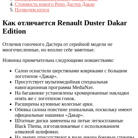
Стоимость нового Рено Дастер Дакар
Подведем итоги
Как отличается Renault Duster Dakar
Edition
Отличия гоночного Дастера от серийной модели не
многочисленные, но вполне себе заметные.
Новинка примечательна следующими новшествами:
Салон оснастили шерстяными ковриками с большим
логотипом «Дакар».
Присутствует мультимедийная специальная
навигационная программа MediaNav.
На багажнике установлены хромированные накладки
опять же с логотипом гонок.
Расширены кузовные колесные арки.
Обивка салона поистине уникальная, поскольку имеют
официальные нашивки «Дакар».
Штатные диски заменены на литые легкосплавные
Black Thema, изготавливаемые с использованием
алмазной шлифовки.
На дверях присутствуют в виде декора боковые стикеры.