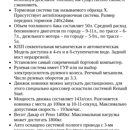
сэкономить.
Тормозная система так называемого образца Х.
Присутствует антиблокировочная система. Размер
передних тормозов 240х24мм.
Объем топливного бака составляет 50л. Средний расход
бензинового двигателя по городу – 9-11л., по трассе – 6-
7л., дизельного мотора – по городу – 5-9л., по трассе –
5л.
КПП секвентальная механическая и автоматическая.
Модель доступна в 4-ех и в 6-ступенчатом виде. Задний
мост неразрезной.
Установлен самый современный бортовой компьютер.
Рулевая система имеет ГУР или на выбор
электроусилитель рулевого колеса. Реечный механизм.
Число рулевых оборотов до 3.3.
Движок новинки можно запускать дистанционно, для
этого специально кроссовер оснастили системой Renault
Start.
Мощность движка составляет 143л/сил. Разгоняется
новинка с места до 100км за 10-11-секунд. Максимально
допустимая скорость – 193км/час.
Весит Дакар от Рено 1400кг. Максимальная нагрузка
может достигать 1800кг.
Авто оснащено системой полного привода с 3-мя