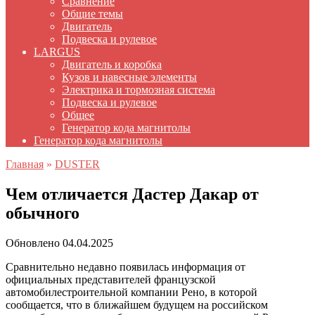
Сравнение
Общие темы
Двигатель
Подвеска и рулевое
LARGUS
Двигатель и коробка
Кузов и навесные элементы
Электрика и тормозная система
Подвеска и рулевое
Общее
Генератор кода магнитолы
Генератор кода магнитолы
Главная
»
DUSTER
Чем отличается Дастер Дакар от
обычного
Обновлено
04.04.2025
Сравнительно недавно появилась информация от
официальных представителей французской
автомобилестроительной компании Рено, в которой
сообщается, что в ближайшем будущем на российском