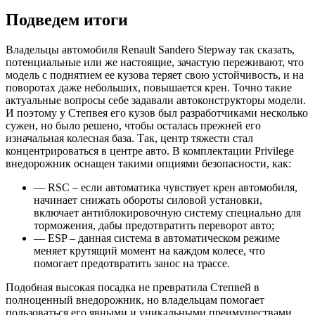
Подведем итоги
Владельцы автомобиля Renault Sandero Stepway так сказать,
потенциальные или же настоящие, зачастую переживают, что
модель с поднятием ее кузова теряет свою устойчивость, и на
поворотах даже небольших, повышается крен. Точно такие
актуальные вопросы себе задавали автоконструкторы модели.
И поэтому у Степвея его кузов был разработчиками несколько
сужен, но было решено, чтобы осталась прежней его
изначальная колесная база. Так, центр тяжести стал
концентрироваться в центре авто. В комплектации Privilege
внедорожник оснащен такими опциями безопасности, как:
— RSC – если автоматика чувствует крен автомобиля,
начинает снижать обороты силовой установки,
включает антиблокировочную систему специально для
торможения, дабы предотвратить переворот авто;
— ESP – данная система в автоматическом режиме
меняет крутящий момент на каждом колесе, что
помогает предотвратить занос на трассе.
Подобная высокая посадка не превратила Степвей в
полноценный внедорожник, но владельцам помогает
пользоваться его явными и уникальными преимуществами.