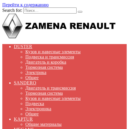
Перейти к содержанию
Search for:
DUSTER
Кузов и навесные элементы
Подвеска и трансмиссия
Двигатель и коробка
Тормозная система
Электрика
Общее
SANDERO
Двигатель и трансмиссия
Тормозная система
Кузов и навесные элементы
Подвеска
Электроника
Общее
KAPTUR
Общие материалы