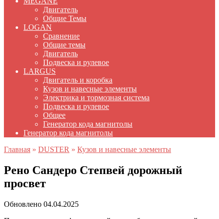
MEGANE
Двигатель
Общие Темы
LOGAN
Сравнение
Общие темы
Двигатель
Подвеска и рулевое
LARGUS
Двигатель и коробка
Кузов и навесные элементы
Электрика и тормозная система
Подвеска и рулевое
Общее
Генератор кода магнитолы
Генератор кода магнитолы
Главная
»
DUSTER
»
Кузов и навесные элементы
Рено Сандеро Степвей дорожный
просвет
Обновлено
04.04.2025