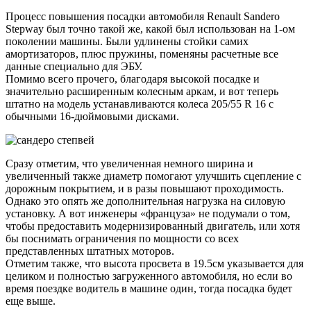
Процесс повышения посадки автомобиля Renault Sandero
Stepway был точно такой же, какой был использован на 1-ом
поколении машины. Были удлинены стойки самих
амортизаторов, плюс пружины, поменяны расчетные все
данные специально для ЭБУ.
Помимо всего прочего, благодаря высокой посадке и
значительно расширенным колесным аркам, и вот теперь
штатно на модель устанавливаются колеса 205/55 R 16 с
обычными 16-дюймовыми дисками.
Сразу отметим, что увеличенная немного ширина и
увеличенный также диаметр помогают улучшить сцепление с
дорожным покрытием, и в разы повышают проходимость.
Однако это опять же дополнительная нагрузка на силовую
установку. А вот инженеры «француза» не подумали о том,
чтобы предоставить модернизированный двигатель, или хотя
бы поснимать ограничения по мощности со всех
представленных штатных моторов.
Отметим также, что высота просвета в 19.5см указывается для
целиком и полностью загруженного автомобиля, но если во
время поездке водитель в машине один, тогда посадка будет
еще выше.