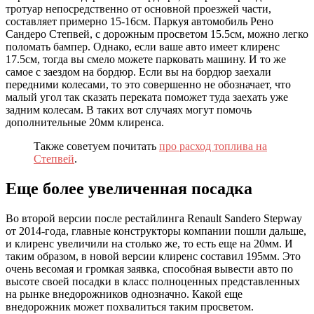
тротуар непосредственно от основной проезжей части,
составляет примерно 15-16см. Паркуя автомобиль Рено
Сандеро Степвей, с дорожным просветом 15.5см, можно легко
поломать бампер. Однако, если ваше авто имеет клиренс
17.5см, тогда вы смело можете парковать машину. И то же
самое с заездом на бордюр. Если вы на бордюр заехали
передними колесами, то это совершенно не обозначает, что
малый угол так сказать переката поможет туда заехать уже
задним колесам. В таких вот случаях могут помочь
дополнительные 20мм клиренса.
Также советуем почитать
про расход топлива на
Степвей
.
Еще более увеличенная посадка
Во второй версии после рестайлинга Renault Sandero Stepway
от 2014-года, главные конструкторы компании пошли дальше,
и клиренс увеличили на столько же, то есть еще на 20мм. И
таким образом, в новой версии клиренс составил 195мм. Это
очень весомая и громкая заявка, способная вывести авто по
высоте своей посадки в класс полноценных представленных
на рынке внедорожников однозначно. Какой еще
внедорожник может похвалиться таким просветом.