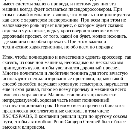
имеет системы заднего привода, и поэтому для них эта
машина всегда будет оставаться пвсевдокроссовером. При
этом в самой компании заявили, что модель позиционируется
как авто с характером внедорожника. При всем при этом не
маловажную роль играет клиренс, о котором будет сказано
отдельно чуть позже, ведь у кроссоверов значение имеет
дорожный просвет, от того, какой он будет, можно исходить,
где машина способна проехать. При этом важны и
технические характеристики, но обо всем по порядку.
Итак, чтобы полноценно и качественно сделать кроссовер, так
сказать, из обычной машины, необходимо на несколько мм
приподнять кузов, чтобы увеличился дорожный просвет.
Многие почитатели и любители тюнинга для этого зачастую
используют специализированные проставки, однако такой
способ способен нарушает кузовную геометрию, нарушается
еще и сход-развал, плюс ко всему прочему и механика всего
рулевого управления. Машина становится практически
непредсказуемой, ходовая часть имеет пониженный
эксплуатационный срок. Помимо всего прочего сбиваются
практически все электронные системы, в том числе
RSC/ESP/ABS, В компании решили идти по другому совсем
пути, чтобы автомобиль Рено Сандеро Степвей был с более
высоким клиренсом.