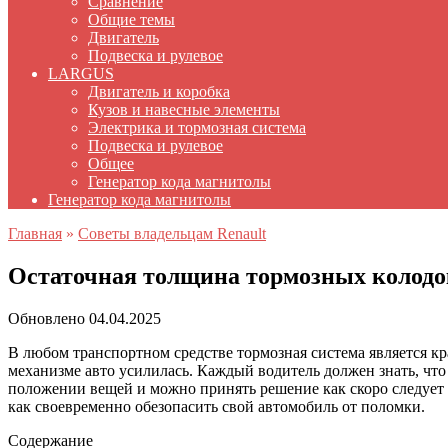
Сравнение
Общие темы
Двигатель
Подвеска и рулевое
LARGUS
Двигатель и коробка
Кузов и навесные элементы
Электрика и тормозная система
Подвеска и рулевое
Общее
Генератор кода магнитолы
Генератор кода магнитолы
Главная
»
Советы владельцам Renault
Остаточная толщина тормозных колодо
Обновлено
04.04.2025
В любом транспортном средстве тормозная система является кр
механизме авто усилилась. Каждый водитель должен знать, чт
положении вещей и можно принять решение как скоро следует 
как своевременно обезопасить свой автомобиль от поломки.
Содержание