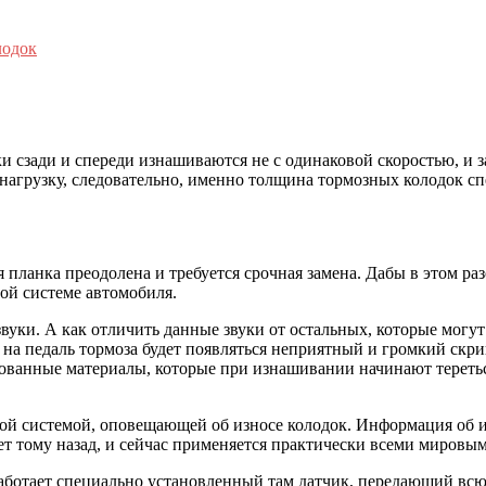
лодок
и сзади и спереди изнашиваются не с одинаковой скоростью, и 
агрузку, следовательно, именно толщина тормозных колодок спе
 планка преодолена и требуется срочная замена. Дабы в этом ра
ной системе автомобиля.
звуки. А как отличить данные звуки от остальных, которые могу
ия на педаль тормоза будет появляться неприятный и громкий скр
ованные материалы, которые при изнашивании начинают теретьс
 системой, оповещающей об износе колодок. Информация об из
лет тому назад, и сейчас применяется практически всеми миро
сработает специально установленный там датчик, передающий в