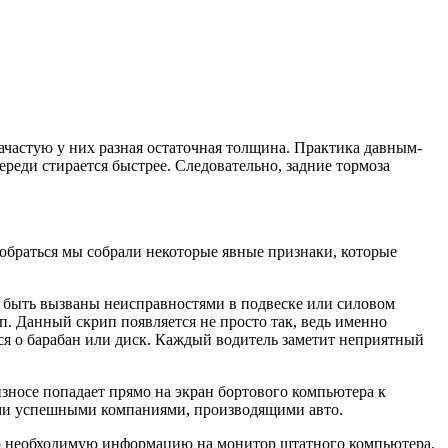
зачастую у них разная остаточная толщина. Практика давным-
реди стирается быстрее. Следовательно, задние тормоза
зобраться мы собрали некоторые явные признаки, которые
т быть вызваны неисправностями в подвеске или силовом
ип. Данный скрип появляется не просто так, ведь именно
я о барабан или диск. Каждый водитель заметит неприятный
носе попадает прямо на экран бортового компьютера к
выми успешными компаниями, производящими авто.
сю необходимую информацию на монитор штатного компьютера.