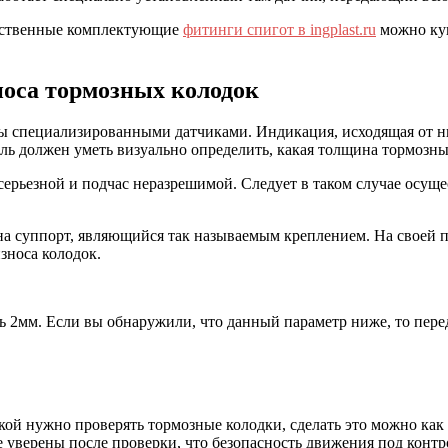
чественные комплектующие
фитинги спигот в ingplast.ru
можно куп
носа тормозных колодок
 специализированными датчиками. Индикация, исходящая от них
ль должен уметь визуально определить, какая толщина тормозны
серьезной и подчас неразрешимой. Следует в таком случае осущ
 на суппорт, являющийся так называемым креплением. На своей 
износа колодок.
2мм. Если вы обнаружили, что данный параметр ниже, то перед 
ой нужно проверять тормозные колодки, сделать это можно как с
те уверены после проверки, что безопасность движения под контр