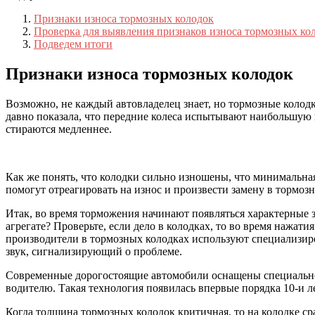
Признаки износа тормозных колодок
Проверка для выявления признаков износа тормозных ко
Подведем итоги
Признаки износа тормозных колодок
Возможно, не каждый автовладелец знает, но тормозные колодк
давно показала, что передние колеса испытывают наибольшую н
стираются медленнее.
Как же понять, что колодки сильно изношены, что минимальная
помогут отреагировать на износ и произвести замену в тормоз
Итак, во время торможения начинают появляться характерные 
агрегате? Проверьте, если дело в колодках, то во время нажат
производители в тормозных колодках используют специализир
звук, сигнализирующий о проблеме.
Современные дорогостоящие автомобили оснащены специальной
водителю. Такая технология появилась впервые порядка 10-и 
Когда толщина тормозных колодок критичная, то на колодке 