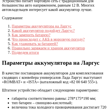
Устройство питает бортовую сеть с традиционным для
большинства авто напряжением, равным 12 В. Многих
автовладельцев интересует какой аккумулятор лучше.
Содержание
Параметры аккумулятора на Ларгус
Какой аккумулятор подойдет Ларгус?
Как заменить батарею?
Что происходит с АКБ в морозную погоду?
Как ухаживать за батареей?
Правильно заряжаем и храним аккумулятор
Подведем итоги
Параметры аккумулятора на Ларгус
В качестве поставщиков аккумуляторов для комплектования
сходящих с конвейера универсалов Лада Ларгус выступают
«ROMBAT» и «ISTA» (каталожный код «82 00 640 555»).
Штатное устройство обладает следующими параметрами:
габариты соответственно равны: 278*175*190 мм;
тип батареи – свинцово-кислотный;
величина тока холодного проворачивания достигает 720