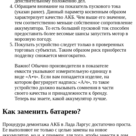
действительному положению дел.
Обращаем внимание на показатель пускового тока
(указан ранее). Данный параметр косвенным образом
характеризует качество АКБ. Чем выше его значение,
тем соответственно меньше собственное сопротивление
аккумулятора. То есть больший пусковой ток способен
предоставить более весомые шансы запустить мотор в
морозную погоду.
Покупать устройство следует только в проверенных
торговых субъектах. Таким образом риск приобрести
подделку снижается многократно.
Важно! Обычно производители в показателе
емкости указывают измерительную единицу в
виде «А•ч». Если вам попадается изделие, на
котором фигурирует надпись: «А/ч», то такое
устройство должно вызывать сомнения в части
своего качества и принадлежности к бренду.
Теперь вы знаете, какой аккумулятор лучше.
Как заменить батарею?
Процедура демонтажа АКБ в Лада Ларгус достаточно проста.
Ее выполняют не только с целью замены на новое
аккумулятор, но и, к примеру, для того, чтобы занести в дом