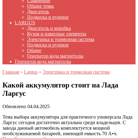
Сравнение
Общие темы
Двигатель
Подвеска и рулевое
LARGUS
Двигатель и коробка
Кузов и навесные элементы
Электрика и тормозная система
Подвеска и рулевое
Общее
Генератор кода магнитолы
Генератор кода магнитолы
Главная
»
Largus
»
Электрика и тормозная система
Какой аккумулятор стоит на Лада
Ларгус
Обновлено
04.04.2025
Тема выбора аккумулятора для практичного универсала Лада
Ларгус сегодня достаточно актуальна среди владельцев. С
завода данный автомобиль комплектуется мощной
необслуживаемой батареей, имеющей емкость 70 А•ч.