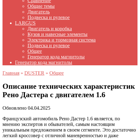
Сравнение
Общие темы
Двигатель
Подвеска и рулевое
LARGUS
Двигатель и коробка
Кузов и навесные элементы
Электрика и тормозная система
Подвеска и рулевое
Общее
Генератор кода магнитолы
Генератор кода магнитолы
Главная
»
DUSTER
»
Общее
Описание технических характеристик
Рено Дастера с двигателем 1.6
Обновлено
04.04.2025
Французский автомобиль Рено Дастер 1.6 является, по
мнению экспертов и обывателей, самым настоящим
уникальным предложением в своем сегменте. Это достаточно
легкий кроссовер с отличной маневренностью и даже