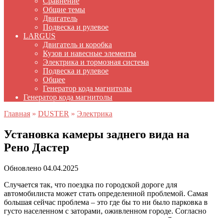
Сравнение
Общие темы
Двигатель
Подвеска и рулевое
LARGUS
Двигатель и коробка
Кузов и навесные элементы
Электрика и тормозная система
Подвеска и рулевое
Общее
Генератор кода магнитолы
Генератор кода магнитолы
Главная
»
DUSTER
»
Электрика
Установка камеры заднего вида на
Рено Дастер
Обновлено
04.04.2025
Случается так, что поездка по городской дороге для
автомобилиста может стать определенной проблемой. Самая
большая сейчас проблема – это где бы то ни было парковка в
густо населенном с заторами, оживленном городе. Согласно