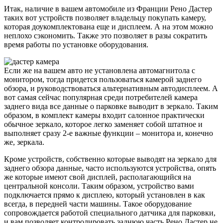
Итак, наличие в вашем автомобиле из Франции Рено Дастер
таких вот устройств позволяет владельцу покупать камеру,
которая доукомплектована еще и дисплеем. А на этом можно
неплохо сэкономить. Также это позволяет в разы сократить
время работы по установке оборудования.
Если же на вашем авто не установлена автомагнитола с
монитором, тогда придется пользоваться камерой заднего
обзора, и руководствоваться альтернативным автодисплеем. А
вот самая сейчас популярная среди потребителей камера
заднего вида все данные о парковке выводит в зеркало. Таким
образом, в комплект камеры входит салонное практически
обычное зеркало, которое легко заменяет собой штатное и
выполняет сразу 2-е важные функции – монитора и, конечно
же, зеркала.
Кроме устройств, собственно которые выводят на зеркало для
заднего обзора данные, часто используются устройства, опять
же которые имеют свой дисплей, располагающийся на
центральной консоли. Таким образом, устройство вами
подключается прямо к дисплею, который установлен в как
всегда, в передней части машины. Такое оборудование
сопровождается работой специального датчика для парковки,
и вам позволяет контролировать заднюю часть Рено Дастер не