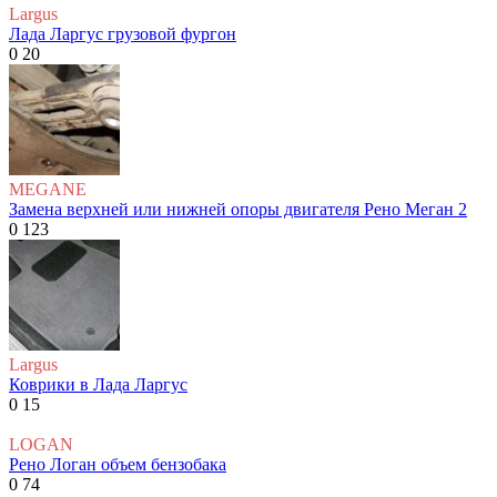
Largus
Лада Ларгус грузовой фургон
0
20
MEGANE
Замена верхней или нижней опоры двигателя Рено Меган 2
0
123
Largus
Коврики в Лада Ларгус
0
15
LOGAN
Рено Логан объем бензобака
0
74