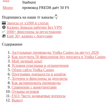
Jozz
Starburst
Monro
промокод FRED8 даёт 50 FS
Подпишись на наши тг каналы 👇
🎰
Заносы от x1000 в слотах
🔴
Казино Зеркала рабочие Без VPN
✅
1000+ фриспины за регистрацию
🎁
Ещё 30+ казино с бонусами
Содержание
Актуальные промокоды Vodka Casino на август 2026
Как получить 50 фриспинов без депозита в Vodka Casino
Мой личный опыт
Условия отыгрыша и ограничения
Обзор сайта Vodka Casino
Программа лояльности и кешбэк
Лотереи и фриспины за депозиты
Как активировать промокоды
Сравнение с конкурентами
Отзывы игроков
FAQ: Часто задаваемые вопросы
Вывод