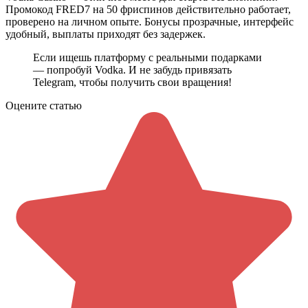
Промокод FRED7 на 50 фриспинов действительно работает,
проверено на личном опыте. Бонусы прозрачные, интерфейс
удобный, выплаты приходят без задержек.
Если ищешь платформу с реальными подарками
— попробуй Vodka. И не забудь привязать
Telegram, чтобы получить свои вращения!
Оцените статью