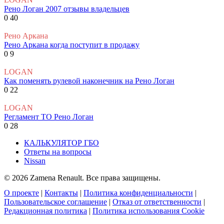
Рено Логан 2007 отзывы владельцев
0
40
Рено Аркана
Рено Аркана когда поступит в продажу
0
9
LOGAN
Как поменять рулевой наконечник на Рено Логан
0
22
LOGAN
Регламент ТО Рено Логан
0
28
КАЛЬКУЛЯТОР ГБО
Ответы на вопросы
Nissan
© 2026 Zamena Renault. Все права защищены.
О проекте
|
Контакты
|
Политика конфиденциальности
|
Пользовательское соглашение
|
Отказ от ответственности
|
Редакционная политика
|
Политика использования Cookie