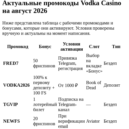
Актуальные промокоды Vodka Casino
на август 2026
Ниже представлена таблица с рабочими промокодами и
бонусами, которые они активируют. Условия проверены
вручную и актуальны на момент написания.
Условия
Промокод
Бонус
Слот
Тип
активации
Выбор
Привязка
50
на
FRED7
Telegram,
Бездеп
фриспинов
вкладке
регистрация
«Бонус»
100% к
первому
Book of
VODKA2026
Депозит
От 1000 ₽
депозиту +
Dead
100 FS
1
Подписка на
TGVIP
лотерейный
Telegram-
—
Бездеп
билет
канал
При
20
NEWFS
верификации
Aviator
Бездеп
фриспинов
email