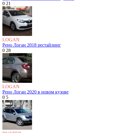
0
21
LOGAN
Рено Логан 2018 рестайлинг
0
28
LOGAN
Рено Логан 2020 в новом кузове
0
5