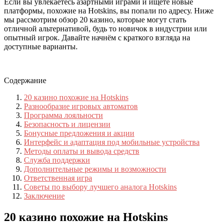
Если вы увлекаетесь азартными играми и ищете новые
платформы, похожие на Hotskins, вы попали по адресу. Ниже
мы рассмотрим обзор 20 казино, которые могут стать
отличной альтернативой, будь то новичок в индустрии или
опытный игрок. Давайте начнём с краткого взгляда на
доступные варианты.
Содержание
20 казино похожие на Hotskins
Разнообразие игровых автоматов
Программа лояльности
Безопасность и лицензии
Бонусные предложения и акции
Интерфейс и адаптация под мобильные устройства
Методы оплаты и вывода средств
Служба поддержки
Дополнительные режимы и возможности
Ответственная игра
Советы по выбору лучшего аналога Hotskins
Заключение
20 казино похожие на Hotskins