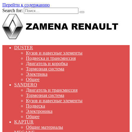
Перейти к содержанию
Search for:
DUSTER
Кузов и навесные элементы
Подвеска и трансмиссия
Двигатель и коробка
Тормозная система
Электрика
Общее
SANDERO
Двигатель и трансмиссия
Тормозная система
Кузов и навесные элементы
Подвеска
Электроника
Общее
KAPTUR
Общие материалы