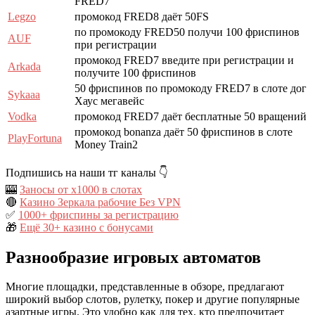
FRED7
Legzo
промокод FRED8 даёт 50FS
по промокоду FRED50 получи 100 фриспинов
AUF
при регистрации
промокод FRED7 введите при регистрации и
Arkada
получите 100 фриспинов
50 фриспинов по промокоду FRED7 в слоте дог
Sykaaa
Хаус мегавейс
Vodka
промокод FRED7 даёт бесплатные 50 вращений
промокод bonanza даёт 50 фриспинов в слоте
PlayFortuna
Money Train2
Подпишись на наши тг каналы 👇
🎰
Заносы от x1000 в слотах
🔴
Казино Зеркала рабочие Без VPN
✅
1000+ фриспины за регистрацию
🎁
Ещё 30+ казино с бонусами
Разнообразие игровых автоматов
Многие площадки, представленные в обзоре, предлагают
широкий выбор слотов, рулетку, покер и другие популярные
азартные игры. Это удобно как для тех, кто предпочитает