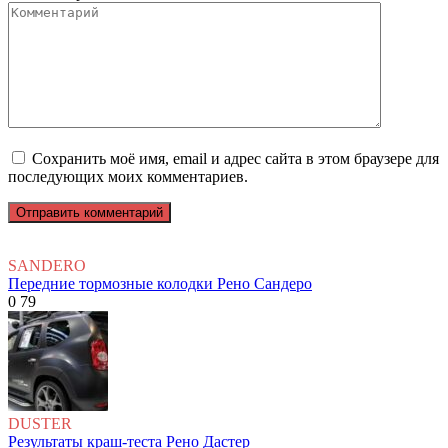
Сохранить моё имя, email и адрес сайта в этом браузере для
последующих моих комментариев.
SANDERO
Передние тормозные колодки Рено Сандеро
0
79
DUSTER
Результаты краш-теста Рено Дастер