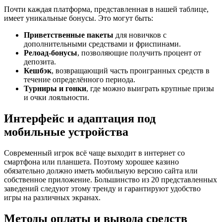
Почти каждая платформа, представленная в нашей таблице,
имеет уникальные бонусы. Это могут быть:
Приветственные пакеты
для новичков с
дополнительными средствами и фриспинами.
Релоад-бонусы
, позволяющие получить процент от
депозита.
Кешбэк
, возвращающий часть проигранных средств в
течение определённого периода.
Турниры и гонки
, где можно выиграть крупные призы
и очки лояльности.
Интерфейс и адаптация под
мобильные устройства
Современный игрок всё чаще выходит в интернет со
смартфона или планшета. Поэтому хорошее казино
обязательно должно иметь мобильную версию сайта или
собственное приложение. Большинство из 20 представленных
заведений следуют этому тренду и гарантируют удобство
игры на различных экранах.
Методы оплаты и вывода средств