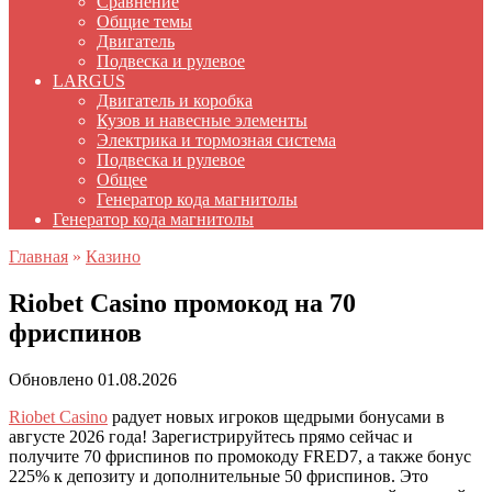
Сравнение
Общие темы
Двигатель
Подвеска и рулевое
LARGUS
Двигатель и коробка
Кузов и навесные элементы
Электрика и тормозная система
Подвеска и рулевое
Общее
Генератор кода магнитолы
Генератор кода магнитолы
Главная
»
Казино
Riobet Casino промокод на 70
фриспинов
Обновлено
01.08.2026
Riobet Casino
радует новых игроков щедрыми бонусами в
августе 2026 года! Зарегистрируйтесь прямо сейчас и
получите 70 фриспинов по промокоду FRED7, а также бонус
225% к депозиту и дополнительные 50 фриспинов. Это