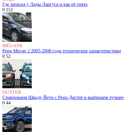
Где запаска у Лады Ларгуса и как её снять
0
112
MEGANE
Рено Меган 2 2005-2008 года технические характеристики
0
52
DUSTER
Сравниваем Шкоду Йети с Рено Дастер и выбираем лучшее
0
44