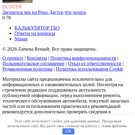
DUSTER
Загорелся чек на Рено Дастер что делать
0
78
КАЛЬКУЛЯТОР ГБО
Ответы на вопросы
Nissan
© 2026 Zamena Renault. Все права защищены.
О проекте
|
Контакты
|
Политика конфиденциальности
|
Пользовательское соглашение
|
Отказ от ответственности
|
Редакционная политика
|
Политика использования Cookie
Материалы сайта предназначены исключительно для
информационных и ознакомительных целей. Несмотря на
стремление редакции поддерживать актуальность
публикуемой информации, перед выполнением ремонта,
технического обслуживания автомобиля, покупкой запасных
частей или использованием практических рекомендаций
рекомендуется дополнительно проверять сведения в
официальной технической документации производителей и
Этот сайт использует cookie для хранения данных. Продолжая
консультироваться со специалистами при необходимости.
использовать сайт, Вы даете свое согласие на работу с этими файлами.
OK