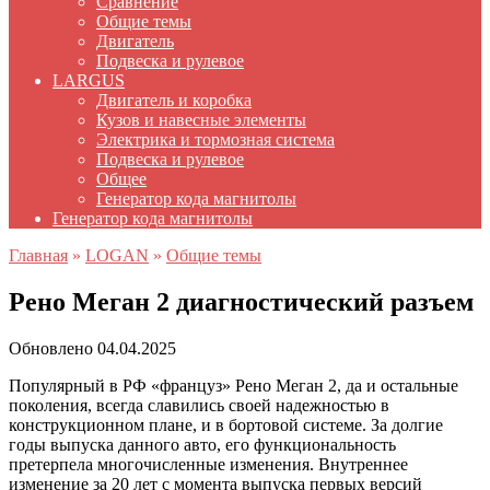
Сравнение
Общие темы
Двигатель
Подвеска и рулевое
LARGUS
Двигатель и коробка
Кузов и навесные элементы
Электрика и тормозная система
Подвеска и рулевое
Общее
Генератор кода магнитолы
Генератор кода магнитолы
Главная
»
LOGAN
»
Общие темы
Рено Меган 2 диагностический разъем
Обновлено
04.04.2025
Популярный в РФ «француз» Рено Меган 2, да и остальные
поколения, всегда славились своей надежностью в
конструкционном плане, и в бортовой системе. За долгие
годы выпуска данного авто, его функциональность
претерпела многочисленные изменения. Внутреннее
изменение за 20 лет с момента выпуска первых версий