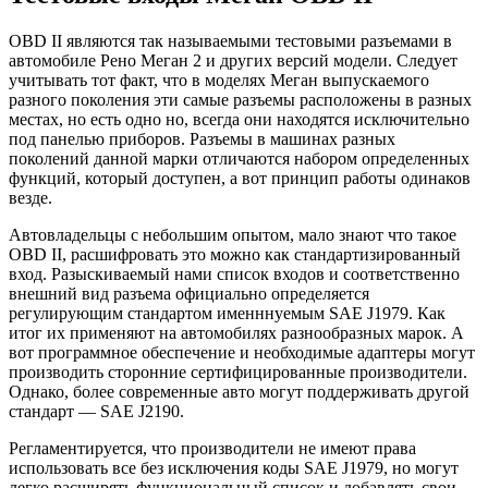
OBD II являются так называемыми тестовыми разъемами в
автомобиле Рено Меган 2 и других версий модели. Следует
учитывать тот факт, что в моделях Меган выпускаемого
разного поколения эти самые разъемы расположены в разных
местах, но есть одно но, всегда они находятся исключительно
под панелью приборов. Разъемы в машинах разных
поколений данной марки отличаются набором определенных
функций, который доступен, а вот принцип работы одинаков
везде.
Автовладельцы с небольшим опытом, мало знают что такое
OBD II, расшифровать это можно как стандартизированный
вход. Разыскиваемый нами список входов и соответственно
внешний вид разъема официально определяется
регулирующим стандартом именннуемым SAE J1979. Как
итог их применяют на автомобилях разнообразных марок. А
вот программное обеспечение и необходимые адаптеры могут
производить сторонние сертифицированные производители.
Однако, более современные авто могут поддерживать другой
стандарт — SAE J2190.
Регламентируется, что производители не имеют права
использовать все без исключения коды SAE J1979, но могут
легко расширять функциональный список и добавлять свои