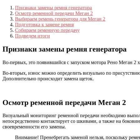
Признаки замены ремня генератора
Осмотр ременной передачи Меган 2
Выбираем ремень генератора для Меган 2
Подготовка к замене ремня
Собираем ременную передачу
Подведем итоги
Признаки замены ремня генератора
Во-первых, это появившийся с запуском мотора Рено Меган 2 ха
Во-вторых, износ можно определить визуально по присутствию 
Дополнительно происходит замена щеток.
Осмотр ременной передачи Меган 2
Визуальный мониторинг ременной передачи необходимо выполнят
непосредственно контактирует со шкивами, а также на бокови
своевременности его замены.
Внимание! Пренебрегать заменой нельзя, поскольку реме