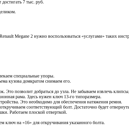
 достигать 7 тыс. руб.
целиком.
enault Megane 2 нужно воспользоваться «услугами» таких инст
лекаем специальные упоры.
ъема кузова домкратом снимаем его.
. Это позволит добраться до узла. Не забываем извлечь клипс
ионная рама. Здесь нужен ключ 13-го типоразмера.
ройства. Это необходимо для обеспечения натяжения ремня.
откручиваем соответствующий болт. Достаточно будет отвернуть
ки. Работаем плоской отверткой.
ем ключ на «16» для откручивания указанного болта.