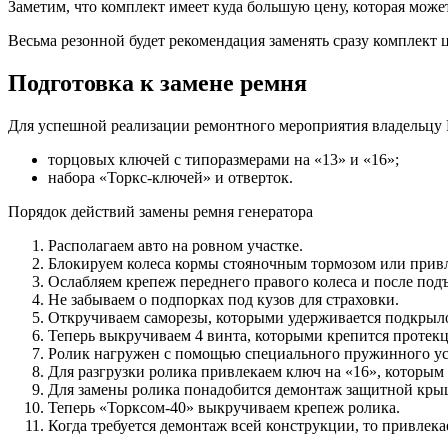
Заметим, что комплект имеет куда большую цену, которая может
Весьма резонной будет рекомендация заменять сразу комплект 
Подготовка к замене ремня
Для успешной реализации ремонтного мероприятия владельцу R
торцовых ключей с типоразмерами на «13» и «16»;
набора «Торкс-ключей» и отверток.
Порядок действий замены ремня генератора
Располагаем авто на ровном участке.
Блокируем колеса кормы стояночным тормозом или прив
Ослабляем крепеж переднего правого колеса и после под
Не забываем о подпорках под кузов для страховки.
Откручиваем саморезы, которыми удерживается подкрылок
Теперь выкручиваем 4 винта, которыми крепится протекц
Ролик нагружен с помощью специального пружинного уст
Для разгрузки ролика привлекаем ключ на «16», которым 
Для замены ролика понадобится демонтаж защитной крыш
Теперь «Торксом-40» выкручиваем крепеж ролика.
Когда требуется демонтаж всей конструкции, то привлека