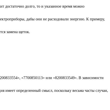
ит достаточно долго, то и указанное время можно
лектроприборы, дабы они не расходовали энергию. К примеру,
тся замена щеток.
«8200833554», «7700850113» или «8200833549». В зависимости
ия имеет определенный смысл, поскольку весьма часты случаи,