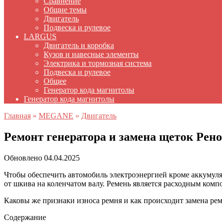
Сравнение
Общие темы
Двигатель
Подвеска и рулевое
LARGUS
Двигатель и коробка
Кузов и навесные элементы
Электрика и тормозная система
Подвеска и рулевое
Общее
Генератор кода магнитолы
Генератор кода магнитолы
Главная
»
MEGANE
»
Двигатель
Ремонт генератора и замена щеток Рено
Обновлено
04.04.2025
Чтобы обеспечить автомобиль электроэнергией кроме аккумулят
от шкива на коленчатом валу. Ремень является расходным комп
Каковы же признаки износа ремня и как происходит замена ре
Содержание