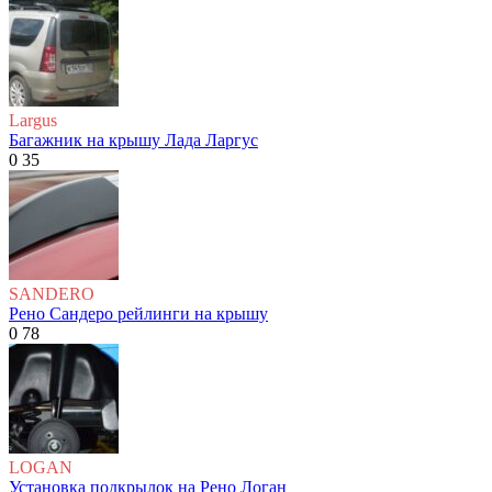
Largus
Багажник на крышу Лада Ларгус
0
35
SANDERO
Рено Сандеро рейлинги на крышу
0
78
LOGAN
Установка подкрылок на Рено Логан