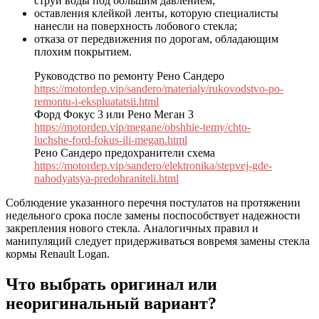
струи воды под большим давлением;
оставления клейкой ленты, которую специалисты
нанесли на поверхность лобового стекла;
отказа от передвижения по дорогам, обладающим
плохим покрытием.
Руководство по ремонту Рено Сандеро
https://motordep.vip/sandero/materialy/rukovodstvo-po-
remontu-i-ekspluatatsii.html
Форд Фокус 3 или Рено Меган 3
https://motordep.vip/megane/obshhie-temy/chto-
luchshe-ford-fokus-ili-megan.html
Рено Сандеро предохранители схема
https://motordep.vip/sandero/elektronika/stepvej-gde-
nahodyatsya-predohraniteli.html
Соблюдение указанного перечня постулатов на протяжении
недельного срока после замены поспособствует надежности
закрепления нового стекла. Аналогичных правил и
манипуляций следует придерживаться вовремя замены стекла
кормы Renault Logan.
Что выбрать оригинал или
неоригинальный вариант?