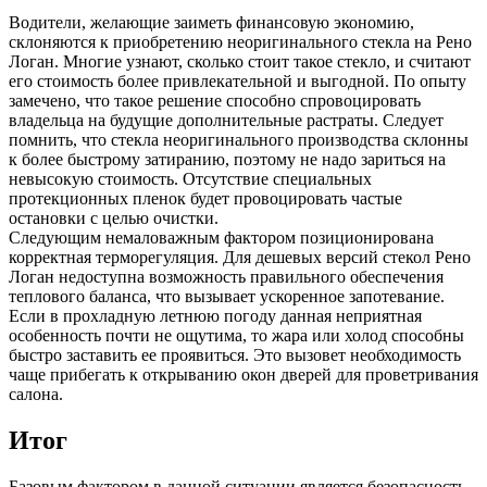
Водители, желающие заиметь финансовую экономию,
склоняются к приобретению неоригинального стекла на Рено
Логан. Многие узнают, сколько стоит такое стекло, и считают
его стоимость более привлекательной и выгодной. По опыту
замечено, что такое решение способно спровоцировать
владельца на будущие дополнительные растраты. Следует
помнить, что стекла неоригинального производства склонны
к более быстрому затиранию, поэтому не надо зариться на
невысокую стоимость. Отсутствие специальных
протекционных пленок будет провоцировать частые
остановки с целью очистки.
Следующим немаловажным фактором позиционирована
корректная терморегуляция. Для дешевых версий стекол Рено
Логан недоступна возможность правильного обеспечения
теплового баланса, что вызывает ускоренное запотевание.
Если в прохладную летнюю погоду данная неприятная
особенность почти не ощутима, то жара или холод способны
быстро заставить ее проявиться. Это вызовет необходимость
чаще прибегать к открыванию окон дверей для проветривания
салона.
Итог
Базовым фактором в данной ситуации является безопасность,