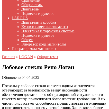
Сравнение
Общие темы
Двигатель
Подвеска и рулевое
LARGUS
Двигатель и коробка
Кузов и навесные элементы
Электрика и тормозная система
Подвеска и рулевое
Общее
Генератор кода магнитолы
Генератор кода магнитолы
Главная
»
LOGAN
»
Общие темы
Лобовое стекло Рено Логан
Обновлено
04.04.2025
Поскольку лобовое стекло является одним из элементов,
отвечающих за безопасность ввиду необходимости
обеспечения достаточного обзора дорожной ситуации, к его
качеству всегда применяются более жесткие требования. В их
числе присутствует способность препятствовать загрязнениям
и противостоять внешнему воздействию. Заводское лобовое