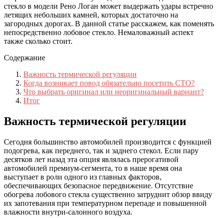
стекло в модели Рено Логан может выдержать удары встречно
летящих небольших камней, которых достаточно на
загородных дорогах. В данной статье расскажем, как поменять
непосредственно лобовое стекло. Немаловажный аспект
также сколько стоит.
Содержание
Важность термической регуляции
Когда возникает повод обязательно посетить СТО?
Что выбрать оригинал или неоригинальный вариант?
Итог
Важность термической регуляции
Сегодня большинство автомобилей производится с функцией
подогрева, как переднего, так и заднего стекол. Если пару
десятков лет назад эта опция являлась прерогативой
автомобилей премиум-сегмента, то в наше время она
выступает в роли одного из главных факторов,
обеспечивающих безопасное передвижение. Отсутствие
обогрева лобового стекла существенно затруднит обзор ввиду
их запотевания при температурном перепаде и повышенной
влажности внутри-салонного воздуха.