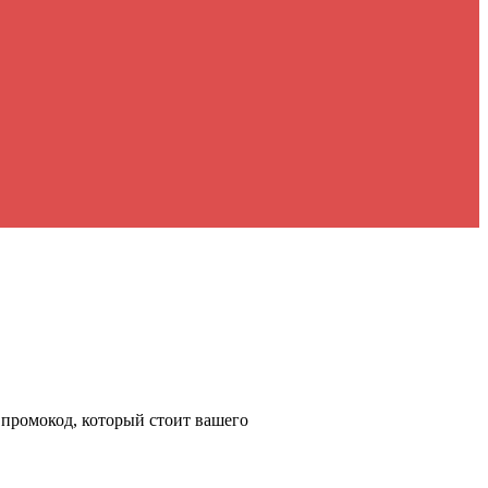
 промокод, который стоит вашего