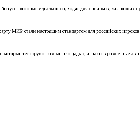
е бонусы, которые идеально подходят для новичков, желающих пр
арту МИР стали настоящим стандартом для российских игроков, 
, которые тестируют разные площадки, играют в различные авто