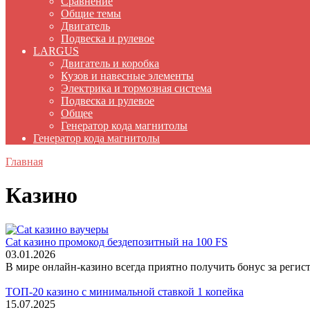
Сравнение
Общие темы
Двигатель
Подвеска и рулевое
LARGUS
Двигатель и коробка
Кузов и навесные элементы
Электрика и тормозная система
Подвеска и рулевое
Общее
Генератор кода магнитолы
Генератор кода магнитолы
Главная
Казино
Cat казино промокод бездепозитный на 100 FS
03.01.2026
В мире онлайн-казино всегда приятно получить бонус за регис
ТОП-20 казино с минимальной ставкой 1 копейка
15.07.2025