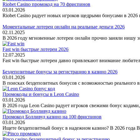
Riobet Casino промокод на 70 фриспинов
03.01.2026
Riobet Casino радует новых игроков щедрыми бонусами в 2026 
Моментальные лотереи онлайн на реальные деньги 2026
02.11.2025
В 2026 году мгновенные лотереи онлайн прочно заняли нишу экс
Fast win быстрые лотереи 2026
12.07.2025
Fast win быстрые лотереи давно привлекают внимание любител
Бездепозитные бонусы за регистрацию в казино 2026
03.01.2026
В поисках бездепозитных бонусов с возможностью реального в
Промокоды и бонусы в Leon Casino
03.01.2026
В 2026 года Leon Casino радует игроков свежими бонус кодам
Промокод Болливуд казино на 100 фриспинов
03.01.2026
Ищете бездепозитный бонус в надежном казино? В 2026 года 
Pinco casino бездепозитный бонус за регистрацию