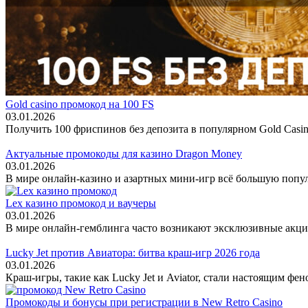
Gold casino промокод на 100 FS
03.01.2026
Получить 100 фриспинов без депозита в популярном Gold Casi
Актуальные промокоды для казино Dragon Money
03.01.2026
В мире онлайн-казино и азартных мини-игр всё большую попул
Lex казино промокод и ваучеры
03.01.2026
В мире онлайн-гемблинга часто возникают эксклюзивные акци
Lucky Jet против Авиатора: битва краш-игр 2026 года
03.01.2026
Краш-игры, такие как Lucky Jet и Aviator, стали настоящим фе
Промокоды и бонусы при регистрации в New Retro Casino