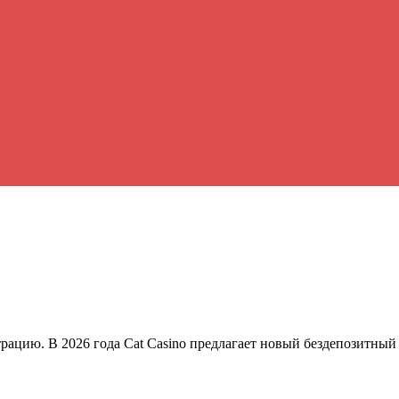
трацию. В 2026 года Cat Casino предлагает новый бездепозитный