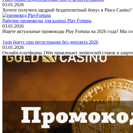
03.01.2026
Хотите получить щедрый бездепозитный бонус в Pinco Casino?
Рабочие промокоды для казино Play Fortuna
03.01.2026
Ищете актуальные промокоды Play Fortuna на 2026 года? Мы с
1win бонус при регистрации без депозита 2026
03.01.2026
Онлайн-платформа 1Win привлекает любителей ставок и азарт